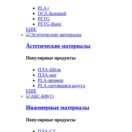
PLA+
ОСА-Базовый
PETG
PETG-Basic
ЕЩЕ
Äстетические материалы
Популярные продукты
ПЛА-Шёлк
ПЛА-мат
PLA-мрамор
PLA-светящаяся радуга
ЕЩЕ
Инженерные материалы
Популярные продукты
ПЛА-СТ