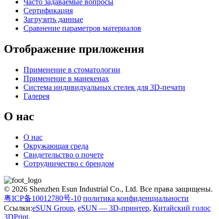
Часто задаваемые вопросы
Сертификация
Загрузить данные
Сравнение параметров материалов
Отображение приложения
Применение в стоматологии
Применение в манекенах
Система индивидуальных стелек для 3D-печати
Галерея
О нас
О нас
Окружающая среда
Свидетельство о почете
Сотрудничество с брендом
© 2026 Shenzhen Esun Industrial Co., Ltd. Все права защищены.
粤ICP备10012780号-10
политика конфиденциальности
Ссылки:
eSUN Group
,
eSUN — 3D-принтер
,
Китайский голос
3DPrint
,